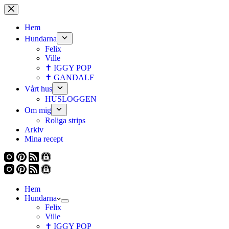
Hoppa
till
innehåll
Hem
Hundarna
Felix
Ville
✝ IGGY POP
✝ GANDALF
Vårt hus
HUSLOGGEN
Om mig
Roliga strips
Arkiv
Mina recept
Hem
Hundarna
Felix
Ville
✝ IGGY POP