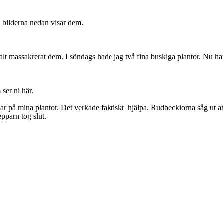
a bilderna nedan visar dem.
otalt massakrerat dem. I söndags hade jag två fina buskiga plantor. Nu ha
ser ni här.
par på mina plantor. Det verkade faktiskt hjälpa. Rudbeckiorna såg ut att 
epparn tog slut.