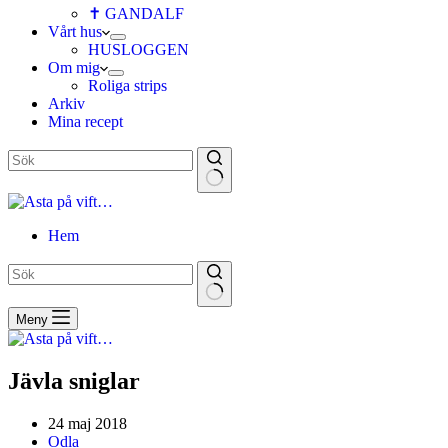
✝ GANDALF
Vårt hus
HUSLOGGEN
Om mig
Roliga strips
Arkiv
Mina recept
Hem
Meny
Jävla sniglar
24 maj 2018
Odla