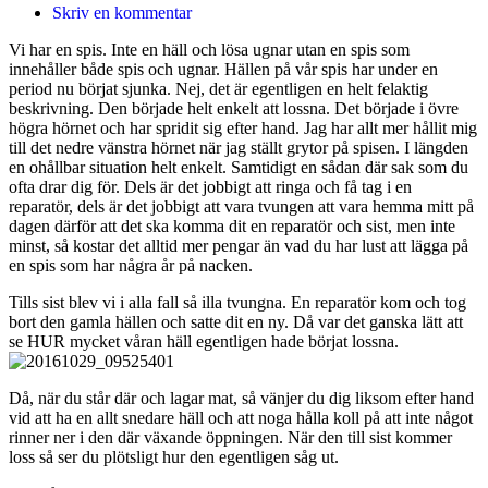
Skriv en kommentar
Vi har en spis. Inte en häll och lösa ugnar utan en spis som
innehåller både spis och ugnar. Hällen på vår spis har under en
period nu börjat sjunka. Nej, det är egentligen en helt felaktig
beskrivning. Den började helt enkelt att lossna. Det började i övre
högra hörnet och har spridit sig efter hand. Jag har allt mer hållit mig
till det nedre vänstra hörnet när jag ställt grytor på spisen. I längden
en ohållbar situation helt enkelt. Samtidigt en sådan där sak som du
ofta drar dig för. Dels är det jobbigt att ringa och få tag i en
reparatör, dels är det jobbigt att vara tvungen att vara hemma mitt på
dagen därför att det ska komma dit en reparatör och sist, men inte
minst, så kostar det alltid mer pengar än vad du har lust att lägga på
en spis som har några år på nacken.
Tills sist blev vi i alla fall så illa tvungna. En reparatör kom och tog
bort den gamla hällen och satte dit en ny. Då var det ganska lätt att
se HUR mycket våran häll egentligen hade börjat lossna.
Då, när du står där och lagar mat, så vänjer du dig liksom efter hand
vid att ha en allt snedare häll och att noga hålla koll på att inte något
rinner ner i den där växande öppningen. När den till sist kommer
loss så ser du plötsligt hur den egentligen såg ut.