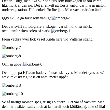
Det är lustigt, men lika skir och ljus som bokskogen är om våren,
lika mörk är den nu. Det är enkelt att förstå varför där inte är någon
undervegetation. Helt enkelt för lite ljus. Men vacker är den ändå!
Iggy skulle gå först som vanligt.
Det var svårt att fotografera, skogen var så mörk, så mörk,
och utanför sken solen så starkt.
Flera vackra vyer fick vi se! Ända nere vid Vätterns strand.
Och så uppåt.
Och uppe på Hjässan hade vi fantastiska vyer. Men det syns också
att vi faktiskt tagit oss ett antal meter uppåt.
Se så härligt molnen speglar sig i Vättern! Det var så vackert. Med
den här utsikten satt vi och åt kantarell- och köttfärspaj. Inte så illa!