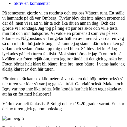
Skriv en kommentar
På semestern gjorde vi en roadtrip och tog oss Vättern runt. Ett ställe
vi hamnade på då var Omberg. Tyvärr blev det inte någon promenad
där då, men vi sa att vi får ta och åka dit en annan dag. Och det
gjorde vi i söndags. Jag tog på mig ett par bra skor och ville testa
min fot och min hälsporre. Vi valde en promenad som var på sex
kilometer. Någonstans vid ungefär hälften av turen så var där en väg
så om min fot började krångla så kunde jag stanna där och maken gå
vidare och sedan hämta upp mig med bilen. Så blev det inte! Jag
lyckades gå hela turen faktiskt. Mot slutet började jag få ont och på
kvällen var foten rejält öm, men jag tror ändå att det gick ganska bra.
Foten börjar helt klart bli bättre. Inte bra, men bättre. I våras hade jag
aldrig klarat av den här turen.
Förutom sträckan sex kilometer så var det en del höjdmeter också så
när turen var klar så var jag ganska trött. Gandalf också. Maken och
Iggy var nog inte lika trötta. Min kondis har helt klart tagit skada av
att ha en fot med hälsporre!
Vädret var helt fantastiskt! Soligt och ca 19-20 grader varmt. En stor
del av turen gick genom bokskog.