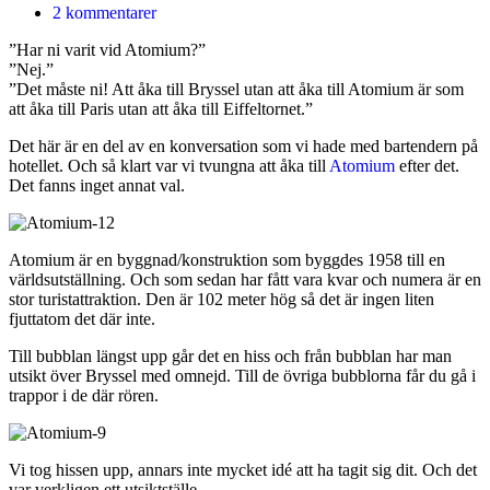
2 kommentarer
”Har ni varit vid Atomium?”
”Nej.”
”Det måste ni! Att åka till Bryssel utan att åka till Atomium är som
att åka till Paris utan att åka till Eiffeltornet.”
Det här är en del av en konversation som vi hade med bartendern på
hotellet. Och så klart var vi tvungna att åka till
Atomium
efter det.
Det fanns inget annat val.
Atomium är en byggnad/konstruktion som byggdes 1958 till en
världsutställning. Och som sedan har fått vara kvar och numera är en
stor turistattraktion. Den är 102 meter hög så det är ingen liten
fjuttatom det där inte.
Till bubblan längst upp går det en hiss och från bubblan har man
utsikt över Bryssel med omnejd. Till de övriga bubblorna får du gå i
trappor i de där rören.
Vi tog hissen upp, annars inte mycket idé att ha tagit sig dit. Och det
var verkligen ett utsiktställe.