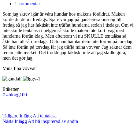
1 kommentar
Som jag skrev igår är våra hundar hos makens föräldrar. Maken
körde dit dem i fredags. Själv var jag på tjänsteresa onsdag till
fredag så jag har faktiskt inte träffat hundarna sedan i tisdags. Om vi
inte skulle tentaläsa i helgen så skulle maken inte kört iväg med
hundarna förrän idag. Men eftersom vi nu SKULLE tentaläsa så
åkte han alltså i fredags. Och han hämtar dem inte förrän på torsdag.
Så inte förrän på torsdag får jag träffa mina vovvar. Jag saknar dem
redan jättemycket. Det trodde jag faktiskt inte att jag skulle göra,
men det gör jag.
Mina fina vovvar.
Etiketter
#
#blogg100
Tidigare
Inlägg
Att tentaläsa
Nästa
Inlägg
Att bli inspirerad av andra