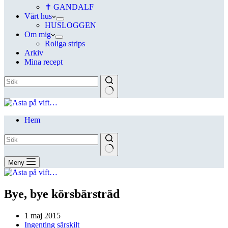
✝ GANDALF
Vårt hus
HUSLOGGEN
Om mig
Roliga strips
Arkiv
Mina recept
Hem
Meny
Bye, bye körsbärsträd
1 maj 2015
Ingenting särskilt