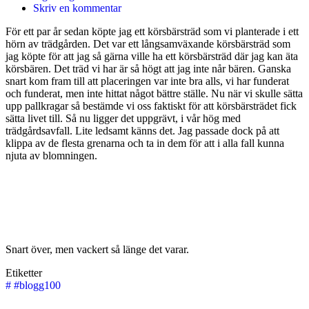
Skriv en kommentar
För ett par år sedan köpte jag ett körsbärsträd som vi planterade i ett
hörn av trädgården. Det var ett långsamväxande körsbärsträd som
jag köpte för att jag så gärna ville ha ett körsbärsträd där jag kan äta
körsbären. Det träd vi har är så högt att jag inte når bären. Ganska
snart kom fram till att placeringen var inte bra alls, vi har funderat
och funderat, men inte hittat något bättre ställe. Nu när vi skulle sätta
upp pallkragar så bestämde vi oss faktiskt för att körsbärsträdet fick
sätta livet till. Så nu ligger det uppgrävt, i vår hög med
trädgårdsavfall. Lite ledsamt känns det. Jag passade dock på att
klippa av de flesta grenarna och ta in dem för att i alla fall kunna
njuta av blomningen.
Snart över, men vackert så länge det varar.
Etiketter
#
#blogg100