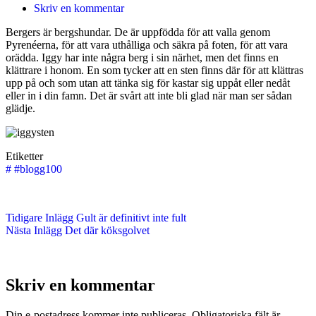
Skriv en kommentar
Bergers är bergshundar. De är uppfödda för att valla genom
Pyrenéerna, för att vara uthålliga och säkra på foten, för att vara
orädda. Iggy har inte några berg i sin närhet, men det finns en
klättrare i honom. En som tycker att en sten finns där för att klättras
upp på och som utan att tänka sig för kastar sig uppåt eller nedåt
eller in i din famn. Det är svårt att inte bli glad när man ser sådan
glädje.
Etiketter
#
#blogg100
Tidigare
Inlägg
Gult är definitivt inte fult
Nästa
Inlägg
Det där köksgolvet
Skriv en kommentar
Din e-postadress kommer inte publiceras.
Obligatoriska fält är