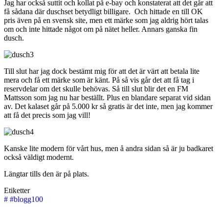
Jag har också suttit och kollat på e-bay och konstaterat att det går att
få sådana där duschset betydligt billigare. Och hittade en till OK
pris även på en svensk site, men ett märke som jag aldrig hört talas
om och inte hittade något om på nätet heller. Annars ganska fin
dusch.
Till slut har jag dock bestämt mig för att det är värt att betala lite
mera och få ett märke som är känt. På så vis går det att få tag i
reservdelar om det skulle behövas. Så till slut blir det en FM
Mattsson som jag nu har beställt. Plus en blandare separat vid sidan
av. Det kalaset går på 5.000 kr så gratis är det inte, men jag kommer
att få det precis som jag vill!
Kanske lite modern för vårt hus, men å andra sidan så är ju badkaret
också väldigt modernt.
Längtar tills den är på plats.
Etiketter
#
#blogg100