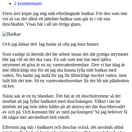
2 kommentarer
Förra året köpte jag mig mitt efterlängtade badkar. För den som inte
vet så var det alltså ett jättelitet badkar som går in i vår ena
duschkabin. Visas här i all sin röriga glans.
Och jag älskar det! Jag badar så ofta jag bara hinner.
Som vanligt så återstår det lite arbete innan det där pyttiga utrymmet
blir jag vill att det ska vara. En sak som inte har med själva
utrymmet att göra är en ny varmvattenberedare. Den vi har idag är
inte tillräckligt stor för att jag ska kunna fylla mitt badkar med
vatten. Nu badar jag ändå för jag får tillräckligt mycket vatten, men
fullt blir det inte. Så ny varmvattenberedare får det bli när plånboken
räcker.
Nästa sak är en ny blandare. Det här är ett duschutrymme så det
innebär att jag fyller badkaret med duschslangen. Vilket i sin tur
innebär att jag hela tiden håller på att skruva det där duschhuvudet
av och på. Och konstant blir av med packningen! Så jag behöver få
dit något mer användbart helt enkelt.
Eftersom jag står i badkaret och duschar också, det används alltså