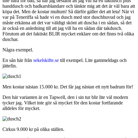
inte bara för bad, så har jag bestämt att jag vill ha en takdusch plus
handdusch och badkarsblandare och tänkte mig att det är väl bara att
köpa det. Men de kostar multum! Så därför gäller det att leta! När vi
var på Teneriffa så hade vi en dusch med stor duschhuvud och jag
måste erkänna att det var väldigt skönt att duscha i en sådan, så det
är också en anledning till att jag vill ha en sådan där takdusch.
Förutom att det faktiskt BLIR mycket enklare om det finns två olika
duschar.
Några exempel.
En sån här från
sekelskifte.se
till exempel. Lite gammeldags och
jättefin.
Men kostar nästan 15.000 kr. Det får jag nästan ett nytt badrum för!
Den här varianten är en Tapwell, den i sin tur blir lite väl modern
tycker jag. Vilket inte gör så mycket för den kostar fortfarande
alldeles för mycket.
Cirkus 9.000 kr på olika ställen.