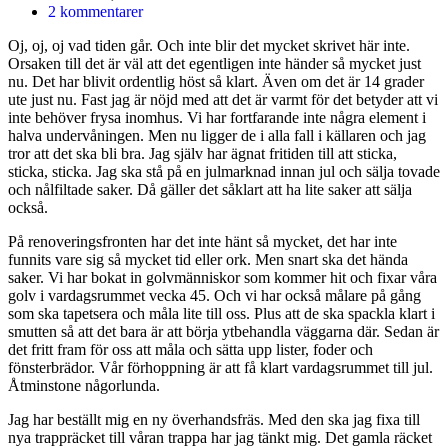
2 kommentarer
Oj, oj, oj vad tiden går. Och inte blir det mycket skrivet här inte.
Orsaken till det är väl att det egentligen inte händer så mycket just
nu. Det har blivit ordentlig höst så klart. Även om det är 14 grader
ute just nu. Fast jag är nöjd med att det är varmt för det betyder att vi
inte behöver frysa inomhus. Vi har fortfarande inte några element i
halva undervåningen. Men nu ligger de i alla fall i källaren och jag
tror att det ska bli bra. Jag själv har ägnat fritiden till att sticka,
sticka, sticka. Jag ska stå på en julmarknad innan jul och sälja tovade
och nålfiltade saker. Då gäller det såklart att ha lite saker att sälja
också.
På renoveringsfronten har det inte hänt så mycket, det har inte
funnits vare sig så mycket tid eller ork. Men snart ska det hända
saker. Vi har bokat in golvmänniskor som kommer hit och fixar våra
golv i vardagsrummet vecka 45. Och vi har också målare på gång
som ska tapetsera och måla lite till oss. Plus att de ska spackla klart i
smutten så att det bara är att börja ytbehandla väggarna där. Sedan är
det fritt fram för oss att måla och sätta upp lister, foder och
fönsterbrädor. Vår förhoppning är att få klart vardagsrummet till jul.
Åtminstone någorlunda.
Jag har beställt mig en ny överhandsfräs. Med den ska jag fixa till
nya trappräcket till våran trappa har jag tänkt mig. Det gamla räcket