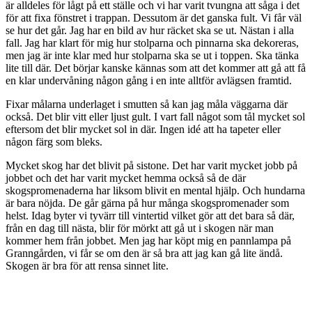
är alldeles för lågt på ett ställe och vi har varit tvungna att såga i det
för att fixa fönstret i trappan. Dessutom är det ganska fult. Vi får väl
se hur det går. Jag har en bild av hur räcket ska se ut. Nästan i alla
fall. Jag har klart för mig hur stolparna och pinnarna ska dekoreras,
men jag är inte klar med hur stolparna ska se ut i toppen. Ska tänka
lite till där. Det börjar kanske kännas som att det kommer att gå att få
en klar undervåning någon gång i en inte alltför avlägsen framtid.
Fixar målarna underlaget i smutten så kan jag måla väggarna där
också. Det blir vitt eller ljust gult. I vart fall något som tål mycket sol
eftersom det blir mycket sol in där. Ingen idé att ha tapeter eller
någon färg som bleks.
Mycket skog har det blivit på sistone. Det har varit mycket jobb på
jobbet och det har varit mycket hemma också så de där
skogspromenaderna har liksom blivit en mental hjälp. Och hundarna
är bara nöjda. De går gärna på hur många skogspromenader som
helst. Idag byter vi tyvärr till vintertid vilket gör att det bara så där,
från en dag till nästa, blir för mörkt att gå ut i skogen när man
kommer hem från jobbet. Men jag har köpt mig en pannlampa på
Granngården, vi får se om den är så bra att jag kan gå lite ändå.
Skogen är bra för att rensa sinnet lite.