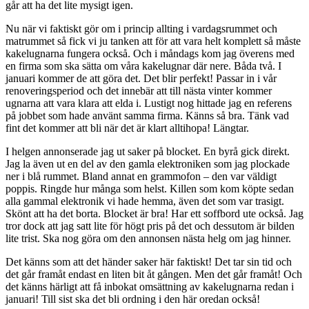
går att ha det lite mysigt igen.
Nu när vi faktiskt gör om i princip allting i vardagsrummet och
matrummet så fick vi ju tanken att för att vara helt komplett så måste
kakelugnarna fungera också. Och i måndags kom jag överens med
en firma som ska sätta om våra kakelugnar där nere. Båda två. I
januari kommer de att göra det. Det blir perfekt! Passar in i vår
renoveringsperiod och det innebär att till nästa vinter kommer
ugnarna att vara klara att elda i. Lustigt nog hittade jag en referens
på jobbet som hade använt samma firma. Känns så bra. Tänk vad
fint det kommer att bli när det är klart alltihopa! Längtar.
I helgen annonserade jag ut saker på blocket. En byrå gick direkt.
Jag la även ut en del av den gamla elektroniken som jag plockade
ner i blå rummet. Bland annat en grammofon – den var väldigt
poppis. Ringde hur många som helst. Killen som kom köpte sedan
alla gammal elektronik vi hade hemma, även det som var trasigt.
Skönt att ha det borta. Blocket är bra! Har ett soffbord ute också. Jag
tror dock att jag satt lite för högt pris på det och dessutom är bilden
lite trist. Ska nog göra om den annonsen nästa helg om jag hinner.
Det känns som att det händer saker här faktiskt! Det tar sin tid och
det går framåt endast en liten bit åt gången. Men det går framåt! Och
det känns härligt att få inbokat omsättning av kakelugnarna redan i
januari! Till sist ska det bli ordning i den här oredan också!