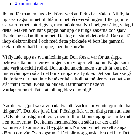
4 kommentarer
Ibland får man en ljus idé. Förra veckan fick vi en sådan. Att flytta
upp vardagsrummet till blå rummet på övervåningen. Eller ja, inte
själva rummet naturligtvis, men möblerna. Nu i helgen så tog vi tag i
detta. Maken och hans pappa bar upp de tunga sakerna och själv
fixade jag sedan till rummet. Det tog en stund det också. Bara att få
ihop elektroniken! I och med detta plockade vi bort lite gammal
elektronik vi haft här uppe, men inte använt.
Vi flyttade upp av två anledningar. Den första var för att slippa
behöva sitta mitt i renoveringen som vi gjort ett tag nu. Något som
inte varit speciellt roligt. Den andra anledningen var att få tomt på
undervåningen så att det blir smidigare att jobba. Det kan kanske gå
lite fortare när man inte behöver hålla koll på möbler och annat som
står mitt i röran. Kolla på bilden. Därinnanför hade vi
vardagsrummet. Fatta att allting blev dammigt!
När det var gjort så sa vi båda två att ”varför har vi inte gjort det här
tidigare?”. Det blev ju så bra! Plötsligt fick vi ett riktigt rum att sitta
i. OK lite konstigt möblerat, men fullt funktionsdugligt och inte mitt
i en renovering. Det känns meningslöst att städa när det ändå
kommer att komma nytt byggdamm. Nu kan vi helt enkelt stänga
dörren om vårt ”vardagsrum”. Det blir nog ganska bra det här. Det