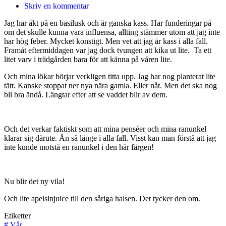
Skriv en kommentar
Jag har åkt på en basilusk och är ganska kass. Har funderingar på
om det skulle kunna vara influensa, allting stämmer utom att jag inte
har hög feber. Mycket konstigt. Men vet att jag är kass i alla fall.
Framåt eftermiddagen var jag dock tvungen att kika ut lite. Ta ett
litet varv i trädgården bara för att känna på våren lite.
Och mina lökar börjar verkligen titta upp. Jag har nog planterat lite
tätt. Kanske stoppat ner nya nära gamla. Eller nåt. Men det ska nog
bli bra ändå. Längtar efter att se vaddet blir av dem.
Och det verkar faktiskt som att mina penséer och mina ranunkel
klarar sig därute. Än så länge i alla fall. Visst kan man förstå att jag
inte kunde motstå en ranunkel i den här färgen!
Nu blir det ny vila!
Och lite apelsinjuice till den såriga halsen. Det tycker den om.
Etiketter
#
Vår