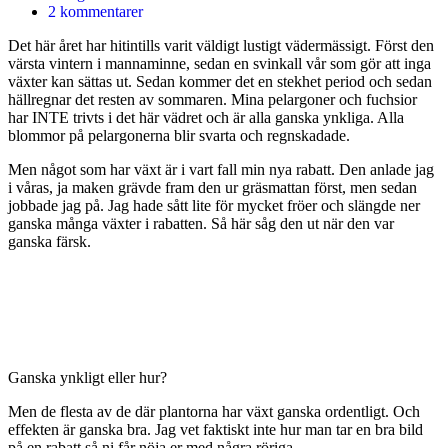
2 kommentarer
Det här året har hitintills varit väldigt lustigt vädermässigt. Först den
värsta vintern i mannaminne, sedan en svinkall vår som gör att inga
växter kan sättas ut. Sedan kommer det en stekhet period och sedan
hällregnar det resten av sommaren. Mina pelargoner och fuchsior
har INTE trivts i det här vädret och är alla ganska ynkliga. Alla
blommor på pelargonerna blir svarta och regnskadade.
Men något som har växt är i vart fall min nya rabatt. Den anlade jag
i våras, ja maken grävde fram den ur gräsmattan först, men sedan
jobbade jag på. Jag hade sått lite för mycket fröer och slängde ner
ganska många växter i rabatten. Så här såg den ut när den var
ganska färsk.
Ganska ynkligt eller hur?
Men de flesta av de där plantorna har växt ganska ordentligt. Och
effekten är ganska bra. Jag vet faktiskt inte hur man tar en bra bild
på en rabatt så ni får nöja er med några röriga.