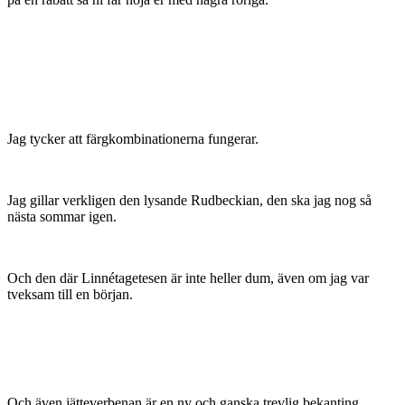
Jag tycker att färgkombinationerna fungerar.
Jag gillar verkligen den lysande Rudbeckian, den ska jag nog så
nästa sommar igen.
Och den där Linnétagetesen är inte heller dum, även om jag var
tveksam till en början.
Och även jätteverbenan är en ny och ganska trevlig bekanting.