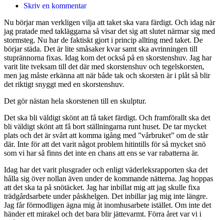
Skriv en kommentar
Nu börjar man verkligen vilja att taket ska vara färdigt. Och idag när
jag pratade med takläggarna så visar det sig att slutet närmar sig med
stormsteg. Nu har de faktiskt gjort i princip allting med taket. De
börjar städa. Det är lite småsaker kvar samt ska avrinningen till
stuprännorna fixas. Idag kom det också på en skorstenshuv. Jag har
varit lite tveksam till det där med skorstenshuv och tegelskorsten,
men jag måste erkänna att när både tak och skorsten är i plåt så blir
det riktigt snyggt med en skorstenshuv.
Det gör nästan hela skorstenen till en skulptur.
Det ska bli väldigt skönt att få taket färdigt. Och framförallt ska det
bli väldigt skönt att få bort ställningarna runt huset. De tar mycket
plats och det är svårt att komma igång med ”vårbruket” om de står
där. Inte för att det varit något problem hitintills för så mycket snö
som vi har så finns det inte en chans att ens se var rabatterna är.
Idag har det varit plusgrader och enligt väderleksrapporten ska det
hålla sig över nollan även under de kommande nätterna. Jag hoppas
att det ska ta på snötäcket. Jag har inbillat mig att jag skulle fixa
trädgårdsarbete under påskhelgen. Det inbillar jag mig inte längre.
Jag får förmodligen ägna mig åt inomhusarbete istället. Om inte det
händer ett mirakel och det bara blir jättevarmt. Förra året var vi i