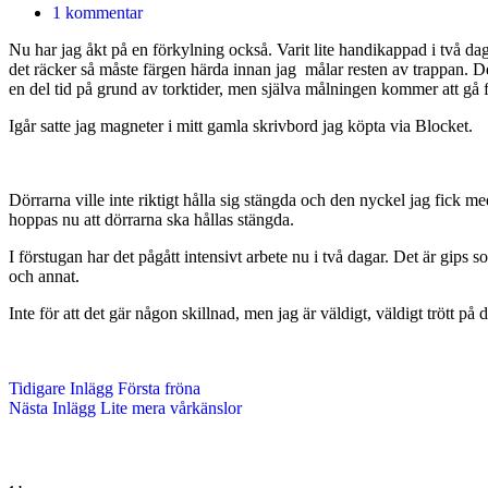
1 kommentar
Nu har jag åkt på en förkylning också. Varit lite handikappad i två dag
det räcker så måste färgen härda innan jag målar resten av trappan. De
en del tid på grund av torktider, men själva målningen kommer att gå f
Igår satte jag magneter i mitt gamla skrivbord jag köpta via Blocket.
Dörrarna ville inte riktigt hålla sig stängda och den nyckel jag fick med
hoppas nu att dörrarna ska hållas stängda.
I förstugan har det pågått intensivt arbete nu i två dagar. Det är gips
och annat.
Inte för att det gär någon skillnad, men jag är väldigt, väldigt trött på 
Tidigare
Inlägg
Första fröna
Nästa
Inlägg
Lite mera vårkänslor