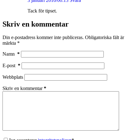
3 januari 2010/00:13
Svara
Tack för tipset.
Skriv en kommentar
Din e-postadress kommer inte publiceras.
Obligatoriska fält är
märkta
*
Namn
*
E-post
*
Webbplats
Skriv en kommentar
*