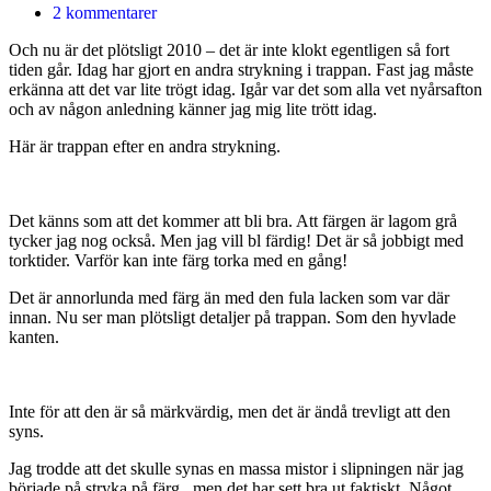
2 kommentarer
Och nu är det plötsligt 2010 – det är inte klokt egentligen så fort
tiden går. Idag har gjort en andra strykning i trappan. Fast jag måste
erkänna att det var lite trögt idag. Igår var det som alla vet nyårsafton
och av någon anledning känner jag mig lite trött idag.
Här är trappan efter en andra strykning.
Det känns som att det kommer att bli bra. Att färgen är lagom grå
tycker jag nog också. Men jag vill bl färdig! Det är så jobbigt med
torktider. Varför kan inte färg torka med en gång!
Det är annorlunda med färg än med den fula lacken som var där
innan. Nu ser man plötsligt detaljer på trappan. Som den hyvlade
kanten.
Inte för att den är så märkvärdig, men det är ändå trevligt att den
syns.
Jag trodde att det skulle synas en massa mistor i slipningen när jag
började på stryka på färg, ,men det har sett bra ut faktiskt. Något