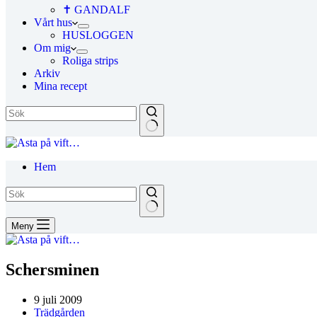
✝ GANDALF
Vårt hus
HUSLOGGEN
Om mig
Roliga strips
Arkiv
Mina recept
Hem
Meny
Schersminen
9 juli 2009
Trädgården