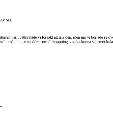
 Av oss.
e dörren varit bättre hade vi försökt att täta den, men när vi började se 
stället sätta in en ny dörr, som förhoppningsvis ska kunna stå emot kylan l
*