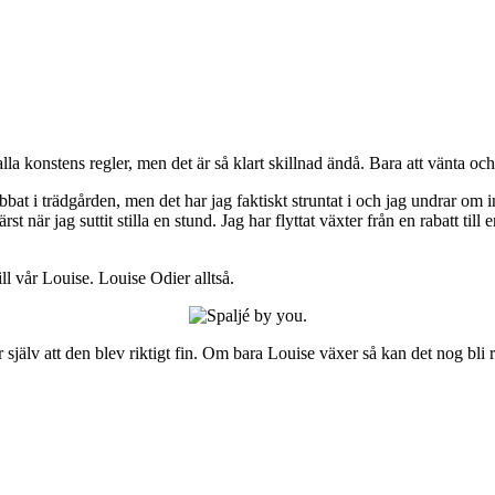
la konstens regler, men det är så klart skillnad ändå. Bara att vänta och
at i trädgården, men det har jag faktiskt struntat i och jag undrar om int
t när jag suttit stilla en stund. Jag har flyttat växter från en rabatt til
ll vår Louise. Louise Odier alltså.
själv att den blev riktigt fin. Om bara Louise växer så kan det nog bli rik