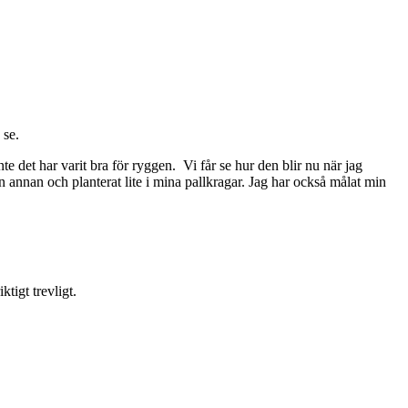
 se.
e det har varit bra för ryggen. Vi får se hur den blir nu när jag
l en annan och planterat lite i mina pallkragar. Jag har också målat min
tigt trevligt.