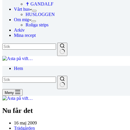
✝ GANDALF
Vårt hus
HUSLOGGEN
Om mig
Roliga strips
Arkiv
Mina recept
Hem
Meny
Nu får det
16 maj 2009
Trädgården