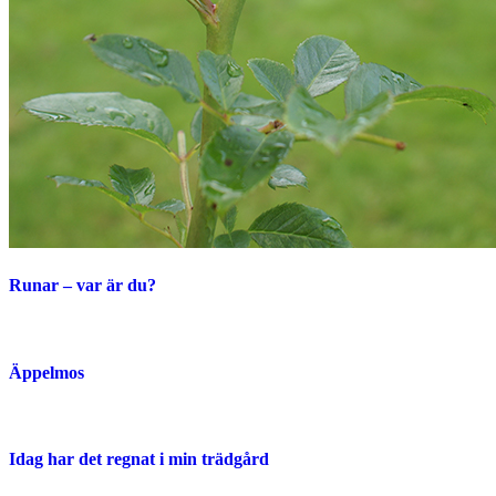
Runar – var är du?
Äppelmos
Idag har det regnat i min trädgård