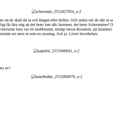
fter att de skall slå ut och längtat efter doften. Och sedan när de slår ut
g får lära mig att det heter inte alls Jasminer, det heter Schersminer! O
att Schersmin bara var ett snobbnamn, töntigt stavat dessutom, på Jasmine
hersmin ser mest ut som en nysning. Ack ja. Livets besvikelser.
ter av?