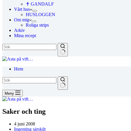
✝ GANDALF
Vårt hus
HUSLOGGEN
Om mig
Roliga strips
Arkiv
Mina recept
Hem
Meny
Saker och ting
4 juni 2008
Ingenting särskilt