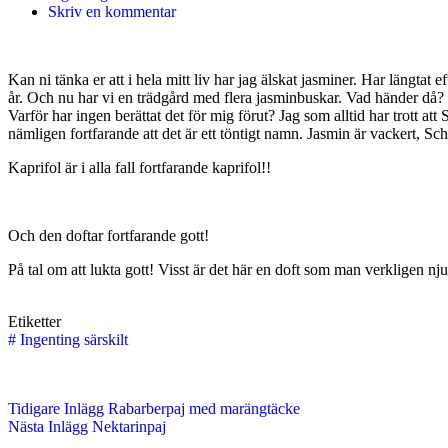
Skriv en kommentar
Kan ni tänka er att i hela mitt liv har jag älskat jasminer. Har längtat e
år. Och nu har vi en trädgård med flera jasminbuskar. Vad händer då? Ja
Varför har ingen berättat det för mig förut? Jag som alltid har trott 
nämligen fortfarande att det är ett töntigt namn. Jasmin är vackert, Sc
Kaprifol är i alla fall fortfarande kaprifol!!
Och den doftar fortfarande gott!
På tal om att lukta gott! Visst är det här en doft som man verkligen nju
Etiketter
#
Ingenting särskilt
Tidigare
Inlägg
Rabarberpaj med marängtäcke
Nästa
Inlägg
Nektarinpaj