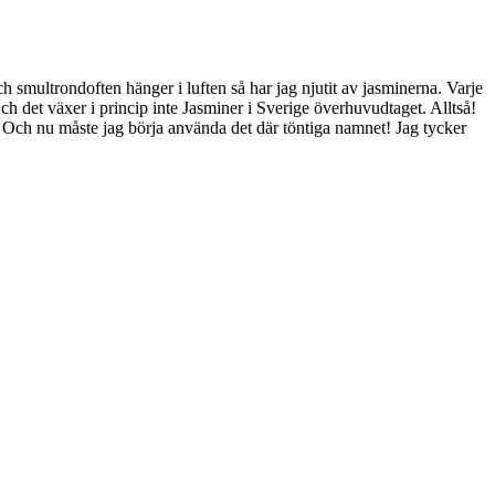
 och smultrondoften hänger i luften så har jag njutit av jasminerna. Varje
ch det växer i princip inte Jasminer i Sverige överhuvudtaget. Alltså!
r. Och nu måste jag börja använda det där töntiga namnet! Jag tycker