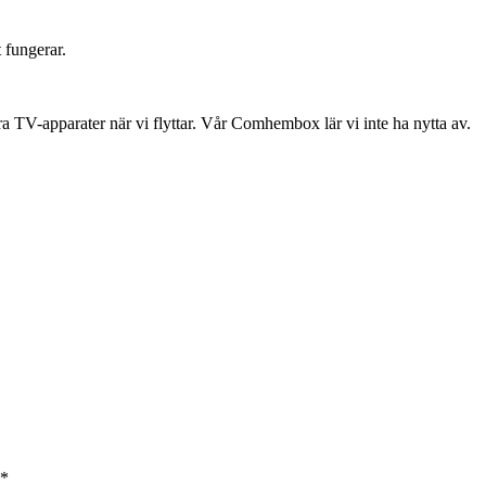
 fungerar.
åra TV-apparater när vi flyttar. Vår Comhembox lär vi inte ha nytta av.
*