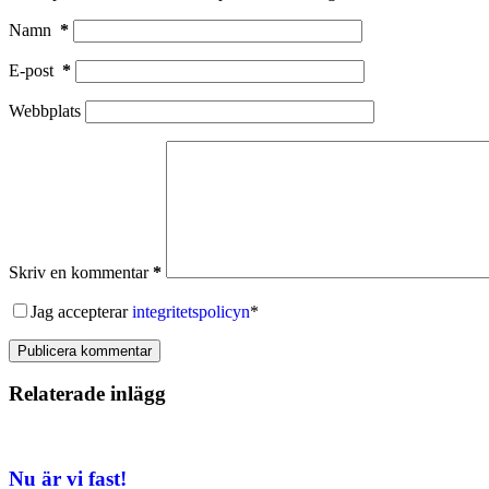
Namn
*
E-post
*
Webbplats
Skriv en kommentar
*
Jag accepterar
integritetspolicyn
*
Publicera kommentar
Relaterade inlägg
Nu är vi fast!