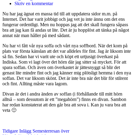
Skriv en kommentar
Nu har jag ägnat en massa tid till att uppdatera sidor m.m. på
Internet. Det har varit jobbigt och jag vet ju inte ännu om det ens
fungerar ordentligt. Men nu hoppas jag att det skall fungera såpass
bra att jag kan få andas ut lite. Det är ju hopplöst att tänka på något
annat när man håller på med sådant.
Nu har vi fått vår nya soffa och vårt nya soffbord. När det kom på
plats var första känslan att det var alldeles för fint. Jag är liksom inte
så fin. Sedan har vi varit ute och köpt ett urtjusigt överkast på
Indiska. Som vi lagt över det hörn där jag sitter så mycket. För att
spara soffan. Och även om överkastet är jättesnyggt så blir det
genast lite mindre fint och jag känner mig plötsligt hemma i den nya
soffan. Det var liksom skönt. Det är inte bra när det blir för stilrent
och fint. Allting måste vara lagom.
Divan är det i andra änden av soffan (i förhållande till mitt hörn
alltså – som dessutom är ett ”megahörn”) finns en divan. Sambon
har redan konstaterat att den går bra att sova i. Kan ju vara bra att
veta 🙂
Tidigare
Inlägg
Semesterresan över