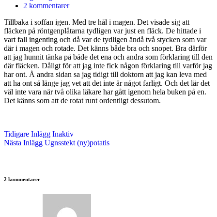
2 kommentarer
Tillbaka i soffan igen. Med tre hål i magen. Det visade sig att
fläcken på röntgenplåtarna tydligen var just en fläck. De hittade i
vart fall ingenting och då var de tydligen ändå två stycken som var
där i magen och rotade. Det känns både bra och snopet. Bra därför
att jag hunnit tänka på både det ena och andra som förklaring till den
där fläcken. Dåligt för att jag inte fick någon förklaring till varför jag
har ont. Å andra sidan sa jag tidigt till doktorn att jag kan leva med
att ha ont så länge jag vet att det inte är något farligt. Och det lär det
väl inte vara när två olika läkare har gått igenom hela buken på en.
Det känns som att de rotat runt ordentligt dessutom.
Tidigare
Inlägg
Inaktiv
Nästa
Inlägg
Ugnsstekt (ny)potatis
2 kommentarer