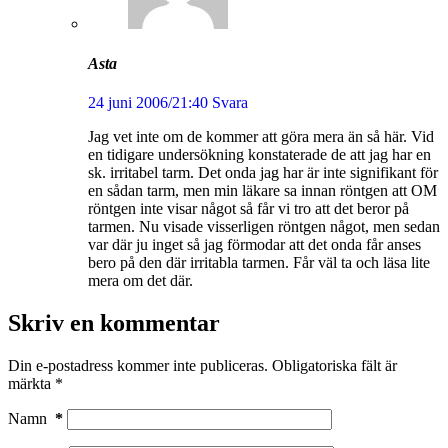
Asta
24 juni 2006/21:40
Svara
Jag vet inte om de kommer att göra mera än så här. Vid
en tidigare undersökning konstaterade de att jag har en
sk. irritabel tarm. Det onda jag har är inte signifikant för
en sådan tarm, men min läkare sa innan röntgen att OM
röntgen inte visar något så får vi tro att det beror på
tarmen. Nu visade visserligen röntgen något, men sedan
var där ju inget så jag förmodar att det onda får anses
bero på den där irritabla tarmen. Får väl ta och läsa lite
mera om det där.
Skriv en kommentar
Din e-postadress kommer inte publiceras.
Obligatoriska fält är
märkta
*
Namn
*