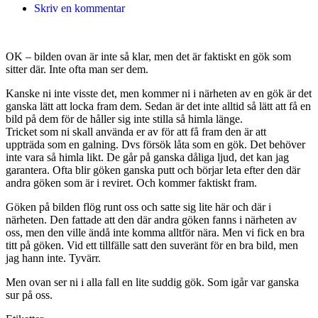
Skriv en kommentar
OK – bilden ovan är inte så klar, men det är faktiskt en gök som
sitter där. Inte ofta man ser dem.
Kanske ni inte visste det, men kommer ni i närheten av en gök är det
ganska lätt att locka fram dem. Sedan är det inte alltid så lätt att få en
bild på dem för de håller sig inte stilla så himla länge.
Tricket som ni skall använda er av för att få fram den är att
uppträda som en galning. Dvs försök låta som en gök. Det behöver
inte vara så himla likt. De går på ganska dåliga ljud, det kan jag
garantera. Ofta blir göken ganska putt och börjar leta efter den där
andra göken som är i reviret. Och kommer faktiskt fram.
Göken på bilden flög runt oss och satte sig lite här och där i
närheten. Den fattade att den där andra göken fanns i närheten av
oss, men den ville ändå inte komma alltför nära. Men vi fick en bra
titt på göken. Vid ett tillfälle satt den suveränt för en bra bild, men
jag hann inte. Tyvärr.
Men ovan ser ni i alla fall en lite suddig gök. Som igår var ganska
sur på oss.