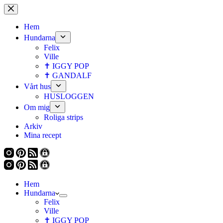
Hoppa
till
innehåll
Hem
Hundarna
Felix
Ville
✝ IGGY POP
✝ GANDALF
Vårt hus
HUSLOGGEN
Om mig
Roliga strips
Arkiv
Mina recept
Hem
Hundarna
Felix
Ville
✝ IGGY POP