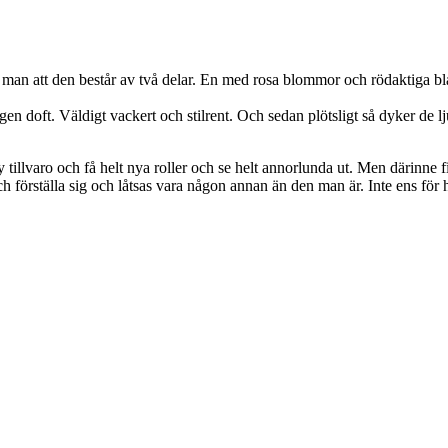
r man att den består av två delar. En med rosa blommor och rödaktiga b
gen doft. Väldigt vackert och stilrent. Och sedan plötsligt så dyker de 
illvaro och få helt nya roller och se helt annorlunda ut. Men därinne fi
n och förställa sig och låtsas vara någon annan än den man är. Inte ens för 