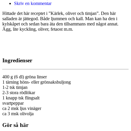
Skriv en kommentar
Hittade det här receptet i ”Kärlek, oliver och timjan”. Den här
salladen är jättegod. Både ljummen och kall. Man kan ha den i
kylskåpet och sedan bara äta den tillsammans med något annat.
Ägg, lite kyckling, oliver, fetaost m.m.
Ingredienser
400 g (6 dl) gröna linser
1 tärning höns- eller grönsaksbuljong
1-2 tsk timjan
2-3 stora rödlökar
1 knapp tsk flingsalt
svartpeppar
ca 2 msk ljus vinäger
ca 3 msk olivolja
Gör så här