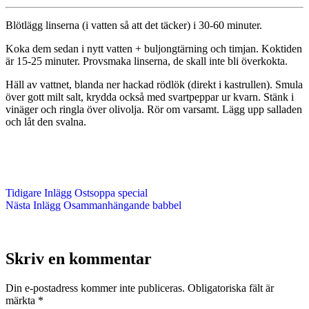
Blötlägg linserna (i vatten så att det täcker) i 30-60 minuter.
Koka dem sedan i nytt vatten + buljongtärning och timjan. Koktiden
är 15-25 minuter. Provsmaka linserna, de skall inte bli överkokta.
Häll av vattnet, blanda ner hackad rödlök (direkt i kastrullen). Smula
över gott milt salt, krydda också med svartpeppar ur kvarn. Stänk i
vinäger och ringla över olivolja. Rör om varsamt. Lägg upp salladen
och låt den svalna.
Tidigare
Inlägg
Ostsoppa special
Nästa
Inlägg
Osammanhängande babbel
Skriv en kommentar
Din e-postadress kommer inte publiceras.
Obligatoriska fält är
märkta
*