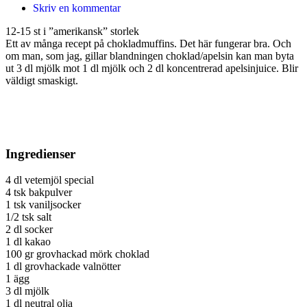
Skriv en kommentar
12-15 st i ”amerikansk” storlek
Ett av många recept på chokladmuffins. Det här fungerar bra. Och
om man, som jag, gillar blandningen choklad/apelsin kan man byta
ut 3 dl mjölk mot 1 dl mjölk och 2 dl koncentrerad apelsinjuice. Blir
väldigt smaskigt.
Ingredienser
4 dl vetemjöl special
4 tsk bakpulver
1 tsk vaniljsocker
1/2 tsk salt
2 dl socker
1 dl kakao
100 gr grovhackad mörk choklad
1 dl grovhackade valnötter
1 ägg
3 dl mjölk
1 dl neutral olja