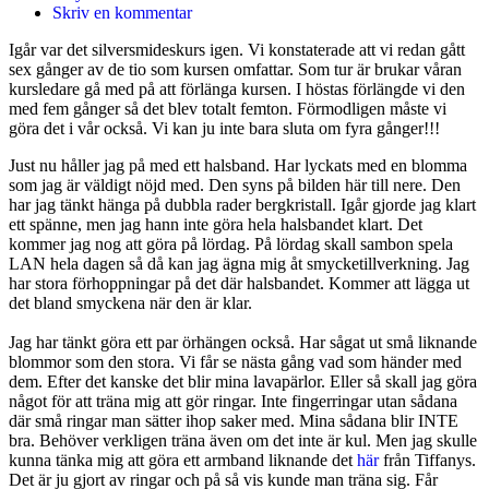
Skriv en kommentar
Igår var det silversmideskurs igen. Vi konstaterade att vi redan gått
sex gånger av de tio som kursen omfattar. Som tur är brukar våran
kursledare gå med på att förlänga kursen. I höstas förlängde vi den
med fem gånger så det blev totalt femton. Förmodligen måste vi
göra det i vår också. Vi kan ju inte bara sluta om fyra gånger!!!
Just nu håller jag på med ett halsband. Har lyckats med en blomma
som jag är väldigt nöjd med. Den syns på bilden här till nere. Den
har jag tänkt hänga på dubbla rader bergkristall. Igår gjorde jag klart
ett spänne, men jag hann inte göra hela halsbandet klart. Det
kommer jag nog att göra på lördag. På lördag skall sambon spela
LAN hela dagen så då kan jag ägna mig åt smycketillverkning. Jag
har stora förhoppningar på det där halsbandet. Kommer att lägga ut
det bland smyckena när den är klar.
Jag har tänkt göra ett par örhängen också. Har sågat ut små liknande
blommor som den stora. Vi får se nästa gång vad som händer med
dem. Efter det kanske det blir mina lavapärlor. Eller så skall jag göra
något för att träna mig att gör ringar. Inte fingerringar utan sådana
där små ringar man sätter ihop saker med. Mina sådana blir INTE
bra. Behöver verkligen träna även om det inte är kul. Men jag skulle
kunna tänka mig att göra ett armband liknande det
här
från Tiffanys.
Det är ju gjort av ringar och på så vis kunde man träna sig. Får