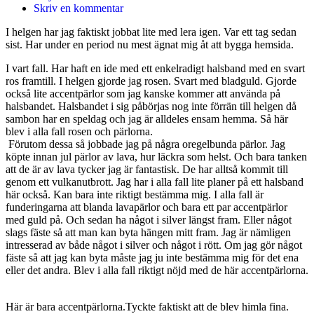
Skriv en kommentar
I helgen har jag faktiskt jobbat lite med lera igen. Var ett tag sedan
sist. Har under en period nu mest ägnat mig åt att bygga hemsida.
I vart fall. Har haft en ide med ett enkelradigt halsband med en svart
ros framtill. I helgen gjorde jag rosen. Svart med bladguld. Gjorde
också lite accentpärlor som jag kanske kommer att använda på
halsbandet. Halsbandet i sig påbörjas nog inte förrän till helgen då
sambon har en speldag och jag är alldeles ensam hemma. Så här
blev i alla fall rosen och pärlorna.
Förutom dessa så jobbade jag på några oregelbunda pärlor. Jag
köpte innan jul pärlor av lava, hur läckra som helst. Och bara tanken
att de är av lava tycker jag är fantastisk. De har alltså kommit till
genom ett vulkanutbrott. Jag har i alla fall lite planer på ett halsband
här också. Kan bara inte riktigt bestämma mig. I alla fall är
funderingarna att blanda lavapärlor och bara ett par accentpärlor
med guld på. Och sedan ha något i silver längst fram. Eller något
slags fäste så att man kan byta hängen mitt fram. Jag är nämligen
intresserad av både något i silver och något i rött. Om jag gör något
fäste så att jag kan byta måste jag ju inte bestämma mig för det ena
eller det andra. Blev i alla fall riktigt nöjd med de här accentpärlorna.
Här är bara accentpärlorna.Tyckte faktiskt att de blev himla fina.