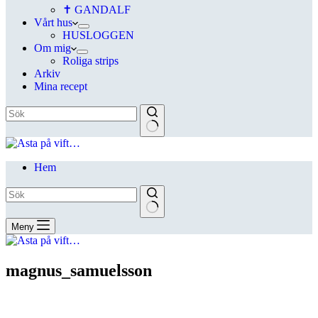
✝ GANDALF
Vårt hus
HUSLOGGEN
Om mig
Roliga strips
Arkiv
Mina recept
Hem
Meny
magnus_samuelsson