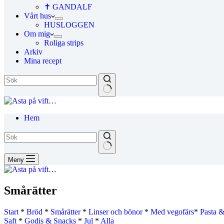
✝ GANDALF
Vårt hus
HUSLOGGEN
Om mig
Roliga strips
Arkiv
Mina recept
Hem
Meny
Smårätter
Start
*
Bröd
*
Smårätter
*
Linser och bönor
*
Med vegofärs
*
Pasta &
Saft
*
Godis & Snacks
*
Jul
*
Alla