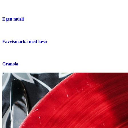
Egen müsli
Favvismacka med keso
Granola