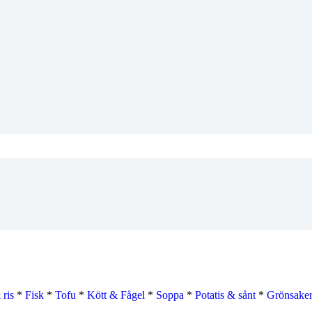
 ris
*
Fisk
*
Tofu
*
Kött & Fågel
*
Soppa
*
Potatis & sånt
*
Grönsaker-