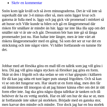
Skriv en kommentar
Snön kom igår kväll och så även minusgraderna. Det är väl inte så
superkallt där ute 3-4 minus eller så, men snön ligger kvar och
gatorna är fulla med is. Iggy och jag gick vår promenad i mörkret så
att husse och Ville kunde ta bilen och gå en långpromenad där
risken för smällare är mindre än här. Iggy tar inte lika illa upp om det
smäller när vi år ute och går. Dessutom bör han inte gå så långa
promenader just nu. Han haltar inte längre, men är inte värt att
riskera långpromenader med en gång. Så som det ser ut var det en
sträckning och inte något värre. Vi håller fortfarande en tumme för
det.
Jobbar med att försöka göra en mall till en tallrik som jag vill göra i
lera. Då jag vill göra några stycken så försöker jag göra en form.
Skär ut den i frigolit och ska sedan se om vi har gipsputs i källaren
för då kan jag sätta ett tunt lager puts utanpå frigoliten. Och så kan
vi se om det fungerar sen. Har skurit ut en form idag, men den får
stå åtminstone till imorgon så att jag hinner känna efter om det är rätt
form eller inte. Jag ska göra några djupa tallrikar är tanken och då
behöver de ha en vettig storlek. Har en idé om hur de ska se ut, men
är fortfarande inte säker på storleken. Började med en ganska stor,
men karvar den mindre och mindre. Tror dock jag har en bra storlek