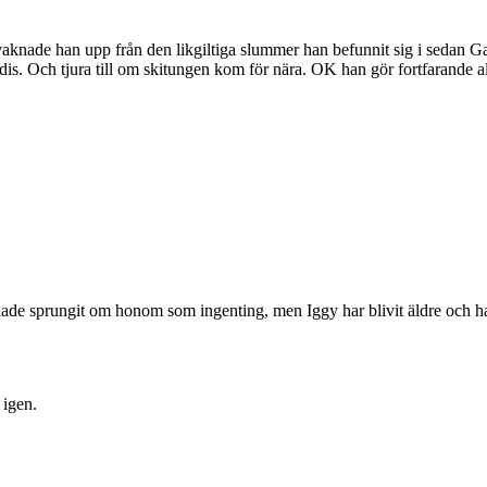
aknade han upp från den likgiltiga slummer han befunnit sig i sedan Gan
godis. Och tjura till om skitungen kom för nära. OK han gör fortfarande a
y hade sprungit om honom som ingenting, men Iggy har blivit äldre och ha
 igen.