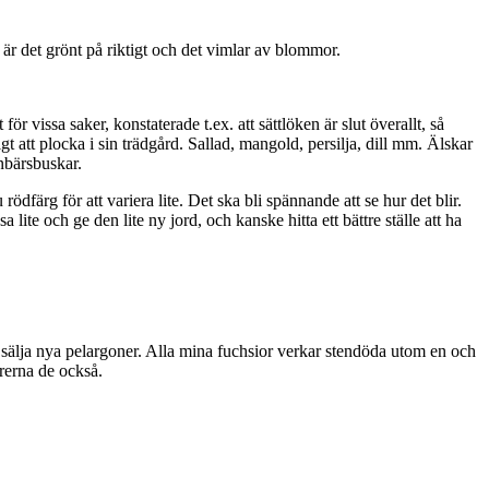
 är det grönt på riktigt och det vimlar av blommor.
 vissa saker, konstaterade t.ex. att sättlöken är slut överallt, så
gt att plocka i sin trädgård. Sallad, mangold, persilja, dill mm. Älskar
rnbärsbuskar.
ödfärg för att variera lite. Det ska bli spännande att se hur det blir.
lite och ge den lite ny jord, och kanske hitta ett bättre ställe att ha
tt sälja nya pelargoner. Alla mina fuchsior verkar stendöda utom en och
ärerna de också.