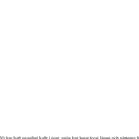
. Vi har haft ovanligt kallt i norr, snön har legat kvar länge och nätter