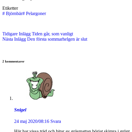
Etiketter
#
Björnbär
#
Pelargoner
Tidigare
Inlägg
Tiden går, som vanligt
Nästa
Inlägg
Den första sommarhelgen är slut
2 kommentarer
Snigel
24 maj 2020/08:16
Svara
Här har vissa träd och bitar av gräsmattan börjat skimra i grönt