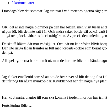
2 kommentarer
I torsdags blev det sommar. Jag struntar i vad meteorologerna säger, me
OK, det är inte några blommor på den här bilden, men visst tusan är den 
någon lök blir det inte satt i år. Och andra saker borde väl också varit
att gå och plocka ätbara saker i trädgården. Av precis den anledningen 
De ska få klättra där mot vedskjulet. Och när nu kaprifolen blivit bortp
Den lite risiga lådan framför är full med jordärtskockor som börjat gro.
den på.
Alla pelargonerna har kommit ut, men de har inte blivit omhändertagna 
Jag tänker emellertid som så att om de överlever så blir de nog fina i 
det får nog bli några nyinköp där. Kryddlandet har fått några nya plant
Har köpt några plantor till som ska komma i jorden imorgon har jag tä
Fortsättning följer…