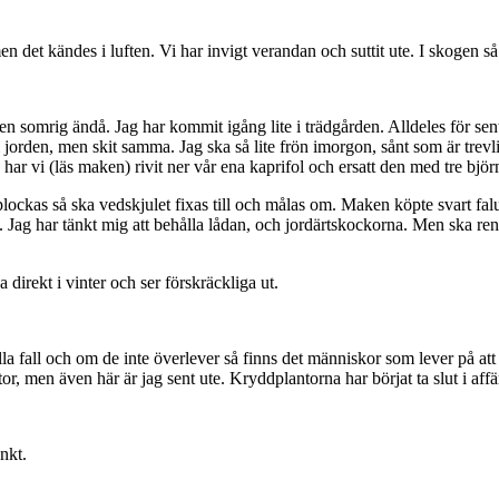
n det kändes i luften. Vi har invigt verandan och suttit ute. I skogen så
somrig ändå. Jag har kommit igång lite i trädgården. Alldeles för sent för
 i jorden, men skit samma. Jag ska så lite frön imorgon, sånt som är trevli
har vi (läs maken) rivit ner vår ena kaprifol och ersatt den med tre bjö
lockas så ska vedskjulet fixas till och målas om. Maken köpte svart falu r
 Jag har tänkt mig att behålla lådan, och jordärtskockorna. Men ska rensa 
direkt i vinter och ser förskräckliga ut.
alla fall och om de inte överlever så finns det människor som lever på a
or, men även här är jag sent ute. Kryddplantorna har börjat ta slut i aff
nkt.