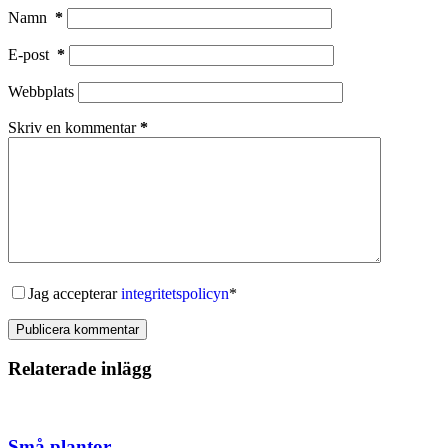
Namn
*
E-post
*
Webbplats
Skriv en kommentar
*
Jag accepterar
integritetspolicyn
*
Publicera kommentar
Relaterade inlägg
Små plantor