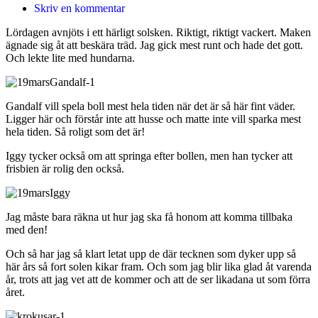
Skriv en kommentar
Lördagen avnjöts i ett härligt solsken. Riktigt, riktigt vackert. Maken
ägnade sig åt att beskära träd. Jag gick mest runt och hade det gott.
Och lekte lite med hundarna.
Gandalf vill spela boll mest hela tiden när det är så här fint väder.
Ligger här och förstår inte att husse och matte inte vill sparka mest
hela tiden. Så roligt som det är!
Iggy tycker också om att springa efter bollen, men han tycker att
frisbien är rolig den också.
Jag måste bara räkna ut hur jag ska få honom att komma tillbaka
med den!
Och så har jag så klart letat upp de där tecknen som dyker upp så
här års så fort solen kikar fram. Och som jag blir lika glad åt varenda
år, trots att jag vet att de kommer och att de ser likadana ut som förra
året.