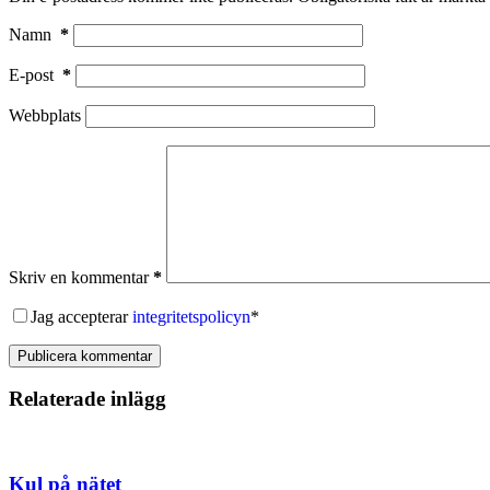
Namn
*
E-post
*
Webbplats
Skriv en kommentar
*
Jag accepterar
integritetspolicyn
*
Publicera kommentar
Relaterade inlägg
Kul på nätet