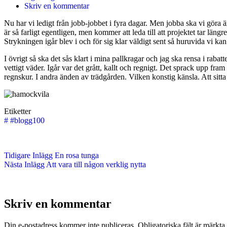
Skriv en kommentar
Nu har vi ledigt från jobb-jobbet i fyra dagar. Men jobba ska vi göra ä
är så farligt egentligen, men kommer att leda till att projektet tar län
Strykningen igår blev i och för sig klar väldigt sent så huruvida vi kan k
I övrigt så ska det sås klart i mina pallkragar och jag ska rensa i rab
vettigt väder. Igår var det grått, kallt och regnigt. Det sprack upp fr
regnskur. I andra änden av trädgården. Vilken konstig känsla. Att sitta
Etiketter
#
#blogg100
Tidigare
Inlägg
En rosa tunga
Nästa
Inlägg
Att vara till någon verklig nytta
Skriv en kommentar
Din e-postadress kommer inte publiceras.
Obligatoriska fält är märkta