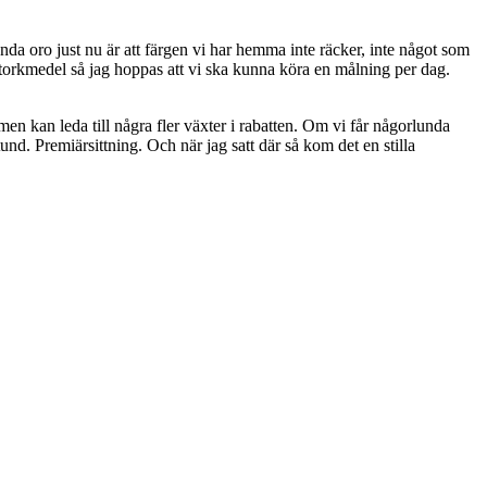
enda oro just nu är att färgen vi har hemma inte räcker, inte något som
t i torkmedel så jag hoppas att vi ska kunna köra en målning per dag.
men kan leda till några fler växter i rabatten. Om vi får någorlunda
nd. Premiärsittning. Och när jag satt där så kom det en stilla