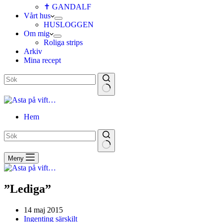
✝ GANDALF
Vårt hus
HUSLOGGEN
Om mig
Roliga strips
Arkiv
Mina recept
Hem
Meny
”Lediga”
14 maj 2015
Ingenting särskilt