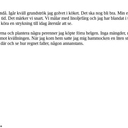
ndå. Igår kväll grundströk jag golvet i köket. Det ska nog bli bra. Min 
gre tid. Det märker vi snart. Vi målar med linoljefärg och jag har blanda
öra en strykning till idag återstår att se.
atterna och plantera några perenner jag köpte förra helgen. Inga mängder, 
am mot kvällningen. När jag kom hem satte jag mig hammocken en liten stu
 där och se hur regnet faller, någon annanstans.
*