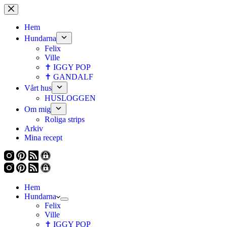
Hoppa
till
innehåll
Hem
Hundarna
Felix
Ville
✝ IGGY POP
✝ GANDALF
Vårt hus
HUSLOGGEN
Om mig
Roliga strips
Arkiv
Mina recept
Hem
Hundarna
Felix
Ville
✝ IGGY POP