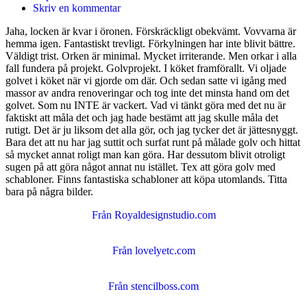
Skriv en kommentar
Jaha, locken är kvar i öronen. Förskräckligt obekvämt. Vovvarna är
hemma igen. Fantastiskt trevligt. Förkylningen har inte blivit bättre.
Väldigt trist. Orken är minimal. Mycket irriterande. Men orkar i alla
fall fundera på projekt. Golvprojekt. I köket framförallt. Vi oljade
golvet i köket när vi gjorde om där. Och sedan satte vi igång med
massor av andra renoveringar och tog inte det minsta hand om det
golvet. Som nu INTE är vackert. Vad vi tänkt göra med det nu är
faktiskt att måla det och jag hade bestämt att jag skulle måla det
rutigt. Det är ju liksom det alla gör, och jag tycker det är jättesnyggt.
Bara det att nu har jag suttit och surfat runt på målade golv och hittat
så mycket annat roligt man kan göra. Har dessutom blivit otroligt
sugen på att göra något annat nu istället. Tex att göra golv med
schabloner. Finns fantastiska schabloner att köpa utomlands. Titta
bara på några bilder.
Från Royaldesignstudio.com
Från lovelyetc.com
Från stencilboss.com