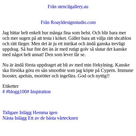
Från stencilgallery.au
Från Roayldesignstudio.com
Jag hittar helt enkelt hur många fina som helst. Och blir bara mer
och mer sugen på att testa i köket. Gäller bara att välja rätt shcablon
och rätt färger. Men det är ju ett intrikat och ändå ganska trevligt
uppdrag. Så hur fint det än är med rutigt golv så slutar det kanske
med något helt annat! Den som lever får se.
Nu är ändå första uppdraget att bli av med min förkylning. Kanske
ska försöka göra en sån smoothie som jag köpte på Cypern. Immune
booster, apelsin, morötter och ingefära. God och nyttig!!
Etiketter
#
#blogg100
#
Inspiration
Tidigare
Inlägg
Hemma igen
Nästa
Inlägg
Ett av de bästa vårtecknen