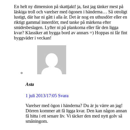
En helt ny dimension på skattjakt! ja, fast jag tänker mest på
läskiga troll och varelser med ögonen i händerna… Så otroligt
lustigt, där har ni gått i alla år. Det är nog en uthusdörr eller en
riktigt gammal innerdörr, med tanke på märkena efter
smidesbeslagen. Lyfter ni på plankorna eller får den ligga
kvar? Klassiker att bygga bord av annars =) Hoppas ni får fint
byggväder i veckan!
Asta
1 juli 2013/17:05
Svara
Varelser med ögon i händerna? Du är ju värre an jag!
Dörren kommer att få ligga kvar. Den kan någon annan
få hitta i ett senare liv. Vi täcker den med nytt golv så
småningom.