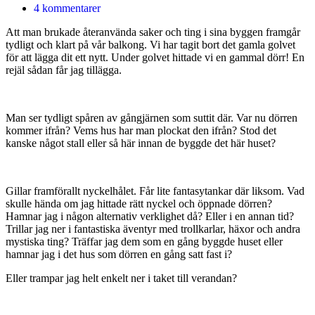
4 kommentarer
Att man brukade återanvända saker och ting i sina byggen framgår
tydligt och klart på vår balkong. Vi har tagit bort det gamla golvet
för att lägga dit ett nytt. Under golvet hittade vi en gammal dörr! En
rejäl sådan får jag tillägga.
Man ser tydligt spåren av gångjärnen som suttit där. Var nu dörren
kommer ifrån? Vems hus har man plockat den ifrån? Stod det
kanske något stall eller så här innan de byggde det här huset?
Gillar framförallt nyckelhålet. Får lite fantasytankar där liksom. Vad
skulle hända om jag hittade rätt nyckel och öppnade dörren?
Hamnar jag i någon alternativ verklighet då? Eller i en annan tid?
Trillar jag ner i fantastiska äventyr med trollkarlar, häxor och andra
mystiska ting? Träffar jag dem som en gång byggde huset eller
hamnar jag i det hus som dörren en gång satt fast i?
Eller trampar jag helt enkelt ner i taket till verandan?