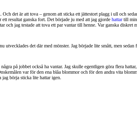
ra. Och det är att tova – genom att sticka ett jättestort plagg i ull och se
r ett resultat ganska fort. Det började ju med att jag gjorde
hattar
till mi
ar och jag testade att tova ett par vantar till henne. Var ganska diskret 
en nu utvecklades det där med mönster. Jag började lite smått, men sedan f
 några på jobbet också ha vantar. Jag skulle egentligen göra flera hattar
t. Önskemålen var för den ena blåa blommor och för den andra vita blomm
jag börja sticka lite hattar igen.