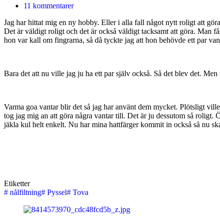
11 kommentarer
Jag har hittat mig en ny hobby. Eller i alla fall något nytt roligt att gö
Det är väldigt roligt och det är också väldigt tacksamt att göra. Man få
hon var kall om fingrarna, så då tyckte jag att hon behövde ett par vant
Bara det att nu ville jag ju ha ett par själv också. Så det blev det. M
Varma goa vantar blir det så jag har använt dem mycket. Plötsligt ville
tog jag mig an att göra några vantar till. Det är ju dessutom så rolig
jäkla kul helt enkelt. Nu har mina hattfärger kommit in också så nu ska 
Etiketter
#
nålfiltning
#
Pyssel
#
Tova