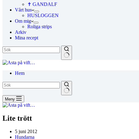
✝ GANDALF
Vårt hus
HUSLOGGEN
Om mig
Roliga strips
Arkiv
Mina recept
Hem
Meny
Lite trött
5 juni 2012
Hundarna