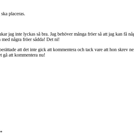
 ska placeras.
ukar jag inte lyckas så bra. Jag behöver många fröer så att jag kan få någr
och med några fröer sådda! Det ni!
rättade att det inte gick att kommentera och tack vare att hon skrev ner 
et gå att kommentera nu!
*