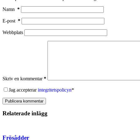
Namn
*
E-post
*
Webbplats
Skriv en kommentar
*
Jag accepterar
integritetspolicyn
*
Publicera kommentar
Relaterade inlägg
Frösådder