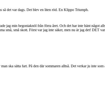
as så det var dags. Det blev en liten röd. En Klippo Triumph.
terade jag min begoniaknöl från förra året. Och det har inte hänt något 
a små, små skott. Först var jag inte säker, men nu är jag det! DET var i 
man ska sätta fart. På den där sommaren alltså. Det verkar ju inte som 