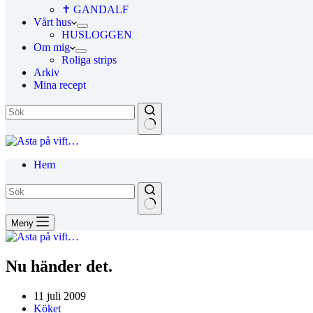
✝ GANDALF
Vårt hus
HUSLOGGEN
Om mig
Roliga strips
Arkiv
Mina recept
Hem
Meny
Nu händer det.
11 juli 2009
Köket