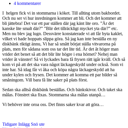
4 kommentarer
I helgen fick vi in stommarna i köket. Till allting utom bakbordet.
Och nu ser vi hur inredningen kommer att bli. Och det kommer att
bli jättebra! Det var ett par ställen där jag känt lite oro. ”Är det
kanske lite smalt där?” ”Blir det tillräckligt mycket yta där?” etc.
Men nu blev jag lugn. Dessvärre konstaterade vi att får byta kaklet,
vilket vi hade hoppats slippa göra. Så jag kan inte beställa en ny
diskbänk riktigt ännu, Vi har så smått börjat ställa vitvarorna på
plats, men för sådana som oss tar det lite tid. Är det åt höger man
vrider det benet så att det blir lite högre i ena hörnet? Nehej man
vrider åt vänster! Så vi lyckades bara få frysen rätt igår kväll. Och så
kom vi på att det ska vara något läckageskydd under också. Som vi
inte har. Så idag får vi åka och köpa några läckageskydd att ha
under kylen och frysen. Det kommer att komma ett par bilder så
småningom. Vill bara få lite saker på plats först.
Sedan ska alltså diskbänk beställas. Och bänkskivor. Och taket ska
målas. Fönstret ska fixas. Stommarna ska målas utanpå…
Vi behöver inte oroa oss. Det finns saker kvar att göra…
Tidigare
Inlägg
Snö ute