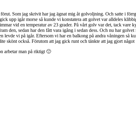
rut. Som jag skrivit har jag ägnat mig åt golvoljning. Och satte i förrg
ck upp igår morse så kunde vi konstatera att golvet var alldeles klibbig
4 timmar vid en temperatur av 23 grader. På vårt golv var det, tack vare
ram den, sedan har den fått vara igång i sedan dess. Och nu har golvet fak
 levde vi på igår. Eftersom vi har en balkong på andra våningen så kund
ite skönt också. Förutom att jag gick runt och tänkte att jag gjort något f
gon arbetar man på riktigt 🙁