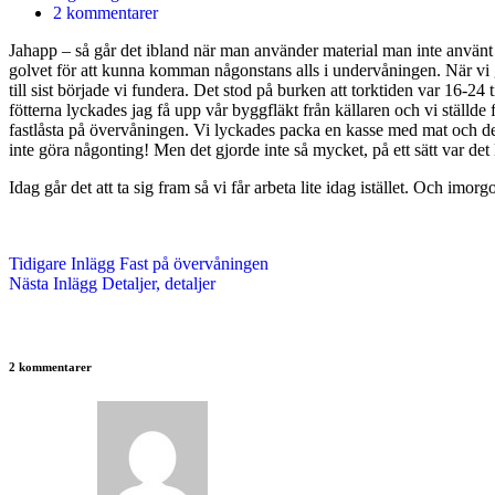
2 kommentarer
Jahapp – så går det ibland när man använder material man inte använt fö
golvet för att kunna komman någonstans alls i undervåningen. När vi gi
till sist började vi fundera. Det stod på burken att torktiden var 16-2
fötterna lyckades jag få upp vår byggfläkt från källaren och vi ställde f
fastlåsta på övervåningen. Vi lyckades packa en kasse med mat och den
inte göra någonting! Men det gjorde inte så mycket, på ett sätt var det l
Idag går det att ta sig fram så vi får arbeta lite idag istället. Och imor
Tidigare
Inlägg
Fast på övervåningen
Nästa
Inlägg
Detaljer, detaljer
2 kommentarer