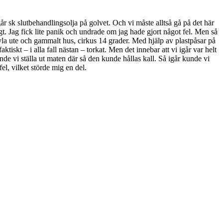
år sk slutbehandlingsolja på golvet. Och vi måste alltså gå på det här
t. Jag fick lite panik och undrade om jag hade gjort något fel. Men så
 kyla ute och gammalt hus, cirkus 14 grader. Med hjälp av plastpåsar på
tiskt – i alla fall nästan – torkat. Men det innebar att vi igår var helt
e vi ställa ut maten där så den kunde hållas kall. Så igår kunde vi
el, vilket störde mig en del.