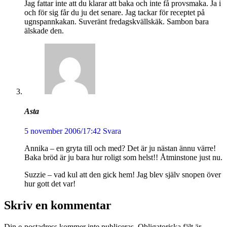
Jag fattar inte att du klarar att baka och inte få provsmaka. Ja i
och för sig får du ju det senare. Jag tackar för receptet på
ugnspannkakan. Suveränt fredagskvällskäk. Sambon bara
älskade den.
Asta
5 november 2006/17:42
Svara
Annika – en gryta till och med? Det är ju nästan ännu värre!
Baka bröd är ju bara hur roligt som helst!! Åtminstone just nu.
Suzzie – vad kul att den gick hem! Jag blev själv snopen över
hur gott det var!
Skriv en kommentar
Din e-postadress kommer inte publiceras.
Obligatoriska fält är