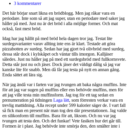
3 kommentarer
Det här börjar snart likna en brödblogg. Men jag råkar vara en
periodare. Inte som så att jag super, utan en periodare med saker jag
håller på med. Just nu är det bröd i alla möjlige former. Och mat
också, fast mest bröd.
Idag har jag hållit på med bröd hela dagen tror jag. Testat lite
surdegsvarianter varav allting inte ens är klart. Testade att göra
pizzabotten av surdeg. Sedan har jag gjort två olivbröd med surdeg,
dessa står dock i kylskåpet och väntar tills imorgon. Kalljäser
således. Just nu håller jag på med ett surdegsbröd med fullkornsvete.
Detta står just nu och jäser. Dock jäser det väldigt dålig så jag var
kanske lite för snabb. Men då får jag testa på nytt en annan gång.
Enda sättet att lära sig.
När jag ändå var i farten var jag tvungen att baka några muffins. Inte
för att jag var sugen på muffins eller ens behövde muffins, men för
att jag ville testa min muffinsform. Jag tog för ett tag sedan en
prenumeration på tidningen
Laga lätt
, som förresten verkar vara en
trevlig mattidning. Alla recept under 599 kalorier säger de. I vart fall
så fick man en present när man tog den där presentationen. Jag valde
en silikonform till muffins. Bara för att, liksom. Och nu var jag
tvungen att testa den. Och det funkar! Vete fasiken hur det går till.
Formen är i plast. Jag behövde inte smörja den, den smälter inte i