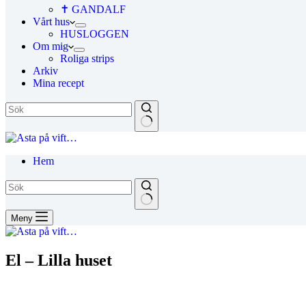
✝ GANDALF
Vårt hus
HUSLOGGEN
Om mig
Roliga strips
Arkiv
Mina recept
Hem
Meny
El – Lilla huset