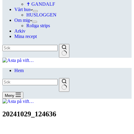
✝ GANDALF
Vårt hus
HUSLOGGEN
Om mig
Roliga strips
Arkiv
Mina recept
Hem
Meny
20241029_124636